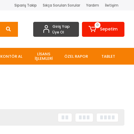
Sipariş Takip
Sıkça Sorulan Sorular
Yardım
İletişim
0
Giriş Yap
Sepetim
Üye Ol
LİSANS
KONTÖR AL
ÖZEL RAPOR
TABLET
İŞLEMLERİ