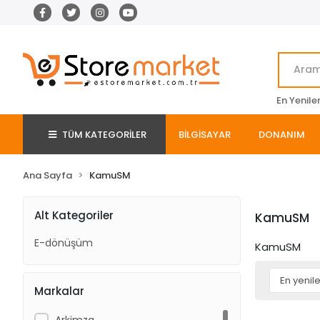
En Yenile
TÜM KATEGORİLER
BİLGİSAYAR
DONANIM
Ana Sayfa
KamuSM
Alt Kategoriler
KamuSM
E-dönüşüm
KamuSM
Markalar
Arkimza