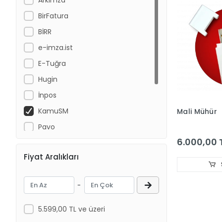
BirFatura
BİRR
e-imza.ist
E-Tuğra
Hugin
İnpos
KamuSM
Mali Mühür
Pavo
6.000,00 
Pax
Fiyat Aralıkları
Paygo
Propay
-
Worldline - İngenico
5.599,00 TL ve üzeri