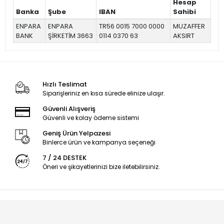
Hesap
Banka
Şube
IBAN
Sahibi
ENPARA
ENPARA
TR56 0015 7000 0000
MUZAFFER
BANK
ŞİRKETİM 3663
0114 0370 63
AKSIRT
Hızlı Teslimat
Siparişleriniz en kısa sürede elinize ulaşır.
Güvenli Alışveriş
Güvenli ve kolay ödeme sistemi
Geniş Ürün Yelpazesi
Binlerce ürün ve kampanya seçeneği
7 / 24 DESTEK
Öneri ve şikayetlerinizi bize iletebilirsiniz.