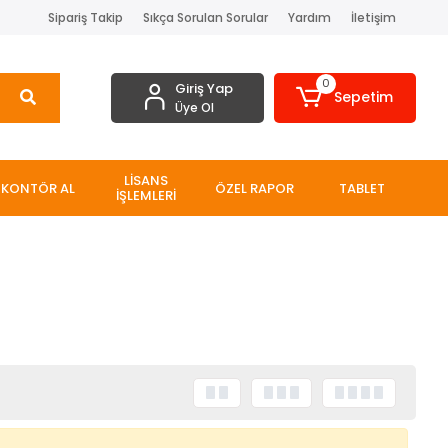
Sipariş Takip
Sıkça Sorulan Sorular
Yardım
İletişim
0
Giriş Yap
Sepetim
Üye Ol
LİSANS
KONTÖR AL
ÖZEL RAPOR
TABLET
İŞLEMLERİ