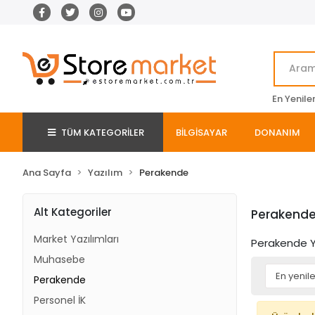
En Yenile
TÜM KATEGORİLER
BİLGİSAYAR
DONANIM
Ana Sayfa
Yazılım
Perakende
Alt Kategoriler
Perakend
Market Yazılımları
Perakende Ya
Muhasebe
Perakende
Personel İK