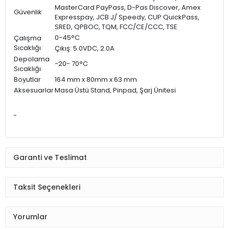
MasterCard PayPass, D-Pas Discover, Amex
Güvenlik
Expresspay, JCB J/ Speedy, CUP QuickPass,
SRED, QPBOC, TQM, FCC/CE/CCC, TSE
0-45°C
Çalışma
Sıcaklığı
Çıkış: 5.0VDC, 2.0A
Depolama
-20- 70°C
Sıcaklığı
Boyutlar
164 mm x 80mm x 63 mm
Aksesuarlar
Masa Üstü Stand, Pinpad, Şarj Ünitesi
-
Garanti ve Teslimat
Taksit Seçenekleri
Yorumlar