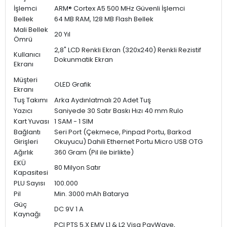
İşlemci
ARM® Cortex A5 500 MHz Güvenli İşlemci
Bellek
64 MB RAM, 128 MB Flash Bellek
Mali Bellek
20 Yıl
Ömrü
2,8" LCD Renkli Ekran (320x240) Renkli Rezistif
Kullanıcı
Dokunmatik Ekran
Ekranı
Müşteri
OLED Grafik
Ekranı
Tuş Takımı
Arka Aydınlatmalı 20 Adet Tuş
Yazıcı
Saniyede 30 Satır Baskı Hızı 40 mm Rulo
Kart Yuvası
1 SAM - 1 SIM
Bağlantı
Seri Port (Çekmece, Pinpad Portu, Barkod
Girişleri
Okuyucu) Dahili Ethernet Portu Micro USB OTG
Ağırlık
360 Gram (Pil ile birlikte)
EKÜ
80 Milyon Satır
Kapasitesi
PLU Sayısı
100.000
Pil
Min. 3000 mAh Batarya
Güç
DC 9V 1 A
Kaynağı
PCI PTS 5.X EMV L1 & L2 Visa PayWave,