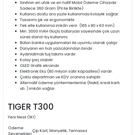
Sınıfının en ufak ve en hafif Mobil Ödeme Cihazıdır.
Sadece 360 Gram (Pil ile Birlikte)
Kullanıcı dostu ara yüzle kullanımda kolaylık sağlar.
Tasarımı şık ve ergonomiktir.
Tek elle kullanıma imkân verir. (165 x 80 x 63 mm)
Min. 3000 mAH Güçlü bataryası sayesinde çok uzun
süreli stand-by kullanımı.
Bütün banka uygulamaları ile uyumlu olarak çalışır.
Dünyanın en hızlı yazıcılarından biridir.
Aydınlatmalı tuş takımı vardır.
Kolay şarj olabilir.
OLED Grafik ekrandır.
Elektronik Ekü (80 milyon satır kapasitesi) vardır.
Çoklu departman ve KDV oranına sahiptir.
Alternatif ödeme yöntemlenlerine (Nakit, kredi kartı
vb..) imkân sağlar.
TIGER T300
Yeni Nesil ÖKC
Ödeme
Çip Kart, Manyetik, Temassız
Seçenekleri